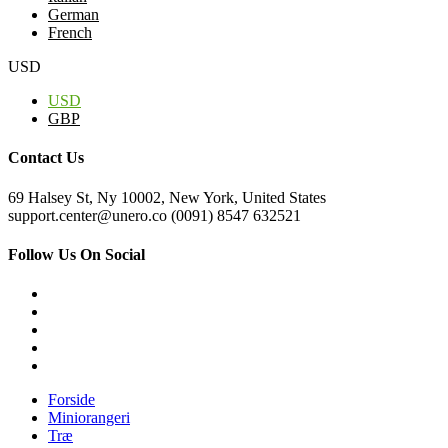
German
French
USD
USD
GBP
Contact Us
69 Halsey St, Ny 10002, New York, United States
support.center@unero.co (0091) 8547 632521
Follow Us On Social
Forside
Miniorangeri
Træ