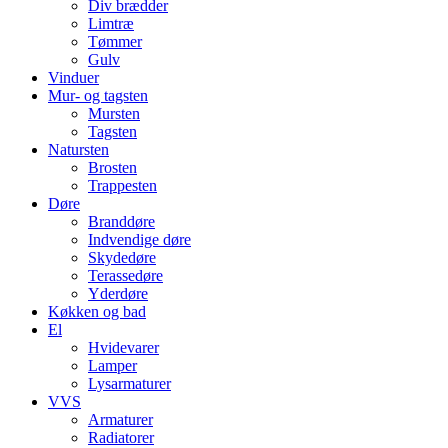
Div brædder
Limtræ
Tømmer
Gulv
Vinduer
Mur- og tagsten
Mursten
Tagsten
Natursten
Brosten
Trappesten
Døre
Branddøre
Indvendige døre
Skydedøre
Terassedøre
Yderdøre
Køkken og bad
El
Hvidevarer
Lamper
Lysarmaturer
VVS
Armaturer
Radiatorer