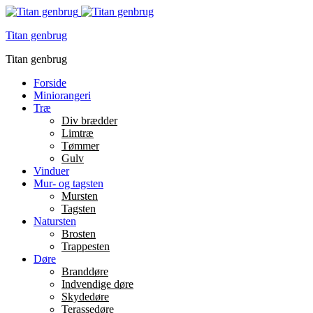
Titan genbrug
Titan genbrug
Forside
Miniorangeri
Træ
Div brædder
Limtræ
Tømmer
Gulv
Vinduer
Mur- og tagsten
Mursten
Tagsten
Natursten
Brosten
Trappesten
Døre
Branddøre
Indvendige døre
Skydedøre
Terassedøre