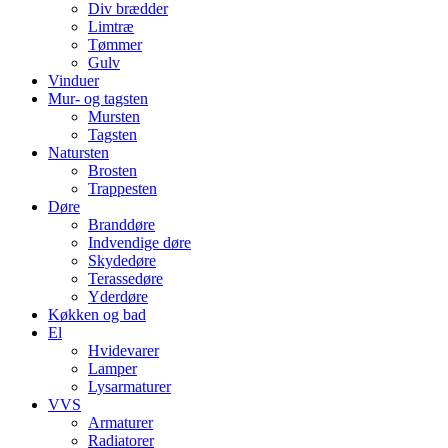
Div brædder
Limtræ
Tømmer
Gulv
Vinduer
Mur- og tagsten
Mursten
Tagsten
Natursten
Brosten
Trappesten
Døre
Branddøre
Indvendige døre
Skydedøre
Terassedøre
Yderdøre
Køkken og bad
El
Hvidevarer
Lamper
Lysarmaturer
VVS
Armaturer
Radiatorer