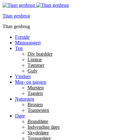
Titan genbrug
Titan genbrug
Forside
Miniorangeri
Træ
Div brædder
Limtræ
Tømmer
Gulv
Vinduer
Mur- og tagsten
Mursten
Tagsten
Natursten
Brosten
Trappesten
Døre
Branddøre
Indvendige døre
Skydedøre
Terassedøre