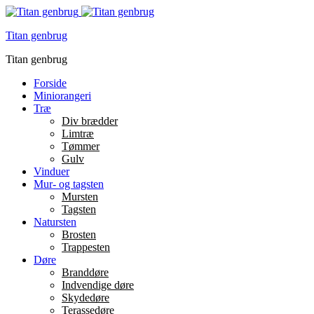
Titan genbrug
Titan genbrug
Forside
Miniorangeri
Træ
Div brædder
Limtræ
Tømmer
Gulv
Vinduer
Mur- og tagsten
Mursten
Tagsten
Natursten
Brosten
Trappesten
Døre
Branddøre
Indvendige døre
Skydedøre
Terassedøre