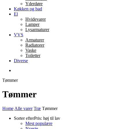
Yderdøre
Køkken og bad
El
Hvidevarer
Lamper
Lysarmaturer
VVS
Armaturer
Radiatorer
Vaske
Toiletter
Diverse
Tømmer
Tømmer
Home
Alle varer
Træ
Tømmer
Sorter efter
Pris: høj til lav
Mest populære
Nyeste