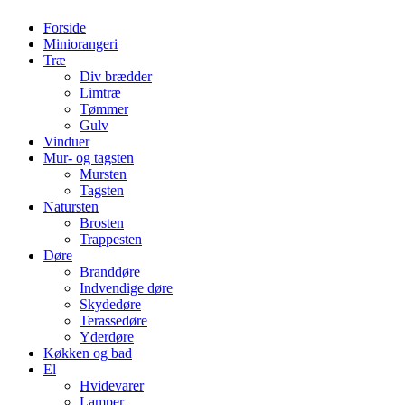
Forside
Miniorangeri
Træ
Div brædder
Limtræ
Tømmer
Gulv
Vinduer
Mur- og tagsten
Mursten
Tagsten
Natursten
Brosten
Trappesten
Døre
Branddøre
Indvendige døre
Skydedøre
Terassedøre
Yderdøre
Køkken og bad
El
Hvidevarer
Lamper