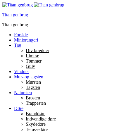
Titan genbrug
Titan genbrug
Forside
Miniorangeri
Træ
Div brædder
Limtræ
Tømmer
Gulv
Vinduer
Mur- og tagsten
Mursten
Tagsten
Natursten
Brosten
Trappesten
Døre
Branddøre
Indvendige døre
Skydedøre
Terassedøre