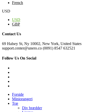
French
USD
USD
GBP
Contact Us
69 Halsey St, Ny 10002, New York, United States
support.center@unero.co (0091) 8547 632521
Follow Us On Social
Forside
Miniorangeri
Træ
Div brædder