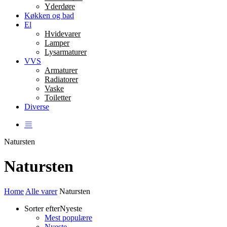
Yderdøre
Køkken og bad
El
Hvidevarer
Lamper
Lysarmaturer
VVS
Armaturer
Radiatorer
Vaske
Toiletter
Diverse
Natursten
Natursten
Home
Alle varer
Natursten
Sorter efter
Nyeste
Mest populære
Nyeste