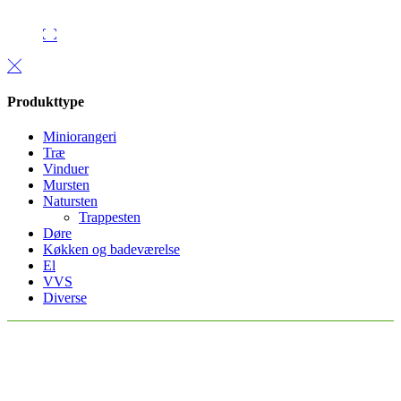
Produkttype
Miniorangeri
Træ
Vinduer
Mursten
Natursten
Trappesten
Døre
Køkken og badeværelse
El
VVS
Diverse