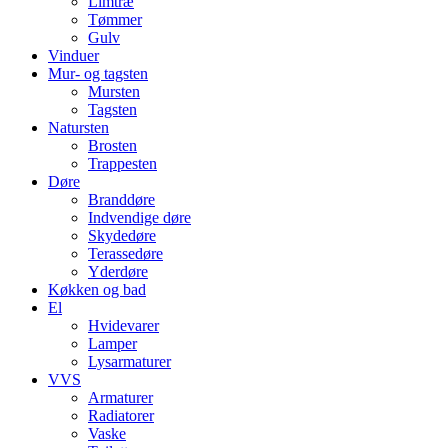
Limtræ
Tømmer
Gulv
Vinduer
Mur- og tagsten
Mursten
Tagsten
Natursten
Brosten
Trappesten
Døre
Branddøre
Indvendige døre
Skydedøre
Terassedøre
Yderdøre
Køkken og bad
El
Hvidevarer
Lamper
Lysarmaturer
VVS
Armaturer
Radiatorer
Vaske