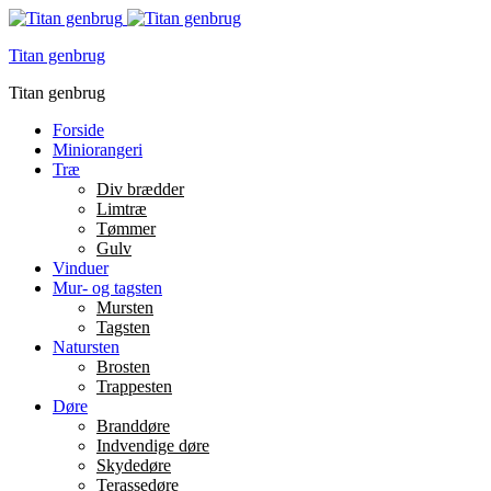
Titan genbrug
Titan genbrug
Forside
Miniorangeri
Træ
Div brædder
Limtræ
Tømmer
Gulv
Vinduer
Mur- og tagsten
Mursten
Tagsten
Natursten
Brosten
Trappesten
Døre
Branddøre
Indvendige døre
Skydedøre
Terassedøre