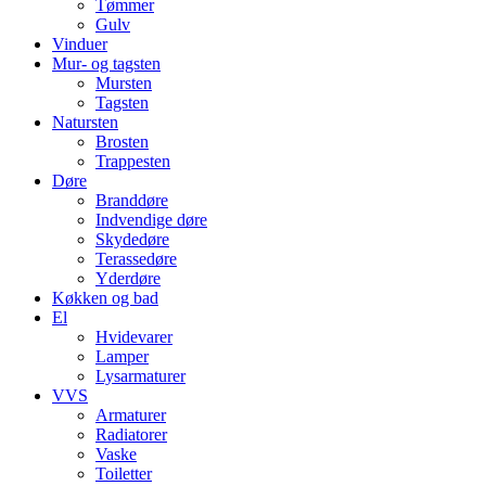
Tømmer
Gulv
Vinduer
Mur- og tagsten
Mursten
Tagsten
Natursten
Brosten
Trappesten
Døre
Branddøre
Indvendige døre
Skydedøre
Terassedøre
Yderdøre
Køkken og bad
El
Hvidevarer
Lamper
Lysarmaturer
VVS
Armaturer
Radiatorer
Vaske
Toiletter