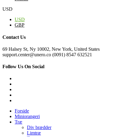
USD
USD
GBP
Contact Us
69 Halsey St, Ny 10002, New York, United States
support.center@unero.co (0091) 8547 632521
Follow Us On Social
Forside
Miniorangeri
Træ
Div brædder
Limtræ