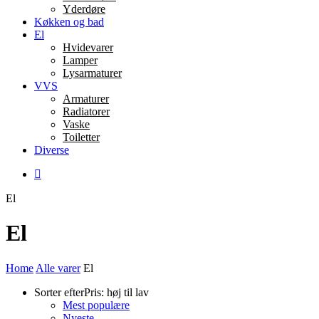
Yderdøre
Køkken og bad
El
Hvidevarer
Lamper
Lysarmaturer
VVS
Armaturer
Radiatorer
Vaske
Toiletter
Diverse
El
El
Home
Alle varer
El
Sorter efter
Pris: høj til lav
Mest populære
Nyeste