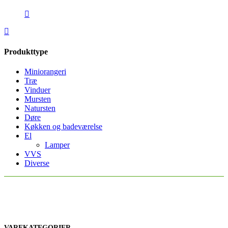
Produkttype
Miniorangeri
Træ
Vinduer
Mursten
Natursten
Døre
Køkken og badeværelse
El
Lamper
VVS
Diverse
VAREKATEGORIER