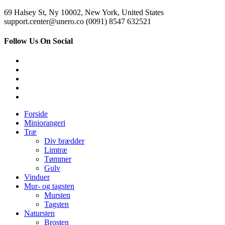
69 Halsey St, Ny 10002, New York, United States
support.center@unero.co (0091) 8547 632521
Follow Us On Social
Forside
Miniorangeri
Træ
Div brædder
Limtræ
Tømmer
Gulv
Vinduer
Mur- og tagsten
Mursten
Tagsten
Natursten
Brosten