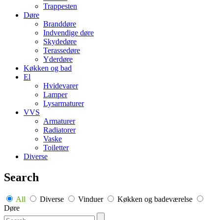
Trappesten
Døre
Branddøre
Indvendige døre
Skydedøre
Terassedøre
Yderdøre
Køkken og bad
El
Hvidevarer
Lamper
Lysarmaturer
VVS
Armaturer
Radiatorer
Vaske
Toiletter
Diverse
Search
All
Diverse
Vinduer
Køkken og badeværelse
Døre