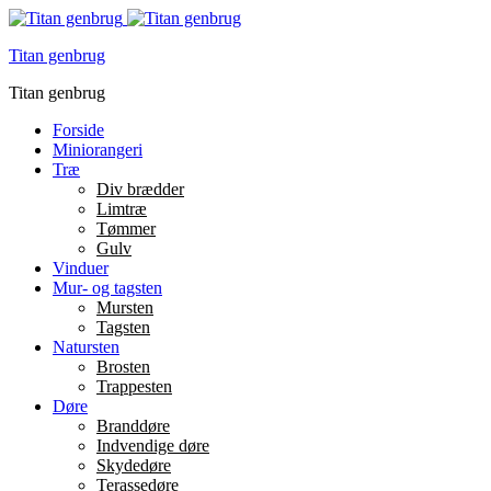
Titan genbrug
Titan genbrug
Forside
Miniorangeri
Træ
Div brædder
Limtræ
Tømmer
Gulv
Vinduer
Mur- og tagsten
Mursten
Tagsten
Natursten
Brosten
Trappesten
Døre
Branddøre
Indvendige døre
Skydedøre
Terassedøre