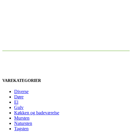
VAREKATEGORIER
Diverse
Døre
El
Gulv
Køkken og badeværelse
Mursten
Natursten
Tagsten