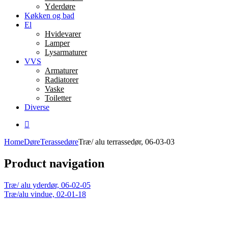
Yderdøre
Køkken og bad
El
Hvidevarer
Lamper
Lysarmaturer
VVS
Armaturer
Radiatorer
Vaske
Toiletter
Diverse
Home
Døre
Terassedøre
Træ/ alu terrassedør, 06-03-03
Product navigation
Træ/ alu yderdør, 06-02-05
Træ/alu vindue, 02-01-18
Click to enlarge