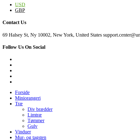
USD
GBP
Contact Us
69 Halsey St, Ny 10002, New York, United States support.center@u
Follow Us On Social
Forside
Miniorangeri
Træ
Div brædder
Limtræ
Tømmer
Gulv
Vinduer
Mur- og tagsten