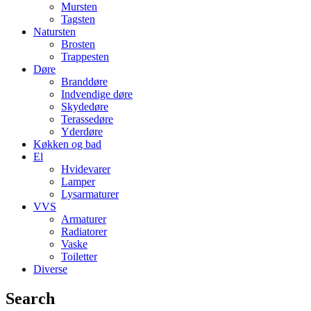
Mursten
Tagsten
Natursten
Brosten
Trappesten
Døre
Branddøre
Indvendige døre
Skydedøre
Terassedøre
Yderdøre
Køkken og bad
El
Hvidevarer
Lamper
Lysarmaturer
VVS
Armaturer
Radiatorer
Vaske
Toiletter
Diverse
Search