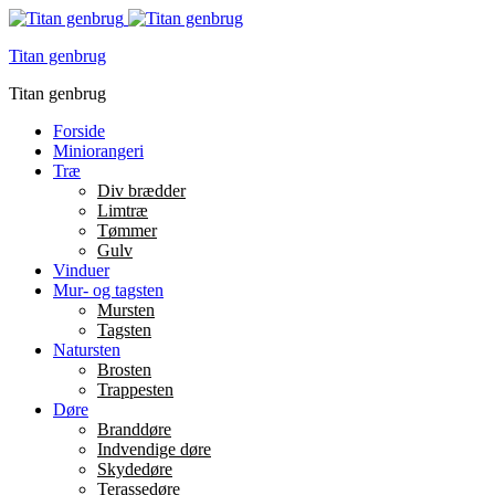
Titan genbrug
Titan genbrug
Forside
Miniorangeri
Træ
Div brædder
Limtræ
Tømmer
Gulv
Vinduer
Mur- og tagsten
Mursten
Tagsten
Natursten
Brosten
Trappesten
Døre
Branddøre
Indvendige døre
Skydedøre
Terassedøre