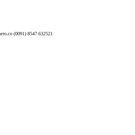
nero.co (0091) 8547 632521