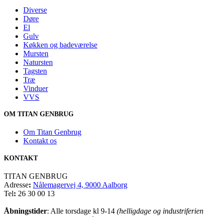
Diverse
Døre
El
Gulv
Køkken og badeværelse
Mursten
Natursten
Tagsten
Træ
Vinduer
VVS
OM TITAN GENBRUG
Om Titan Genbrug
Kontakt os
KONTAKT
TITAN GENBRUG
Adresse
:
Nålemagervej 4, 9000 Aalborg
Tel
:
26 30 00 13
Åbningstider
: Alle torsdage kl 9-14
(helligdage og industriferien