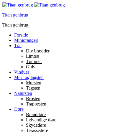
Titan genbrug
Titan genbrug
Forside
Miniorangeri
Træ
Div brædder
Limtræ
Tømmer
Gulv
Vinduer
Mur- og tagsten
Mursten
Tagsten
Natursten
Brosten
Trappesten
Døre
Branddøre
Indvendige døre
Skydedøre
Terassedøre