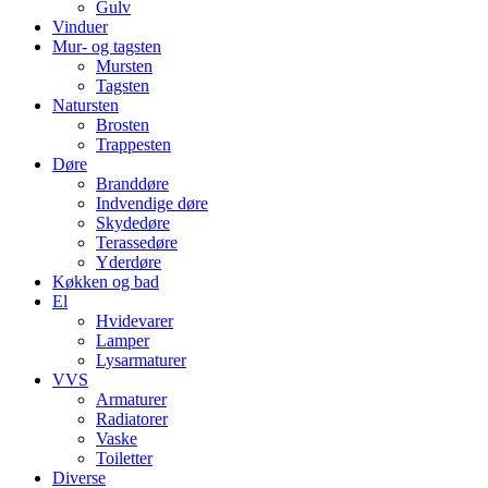
Gulv
Vinduer
Mur- og tagsten
Mursten
Tagsten
Natursten
Brosten
Trappesten
Døre
Branddøre
Indvendige døre
Skydedøre
Terassedøre
Yderdøre
Køkken og bad
El
Hvidevarer
Lamper
Lysarmaturer
VVS
Armaturer
Radiatorer
Vaske
Toiletter
Diverse