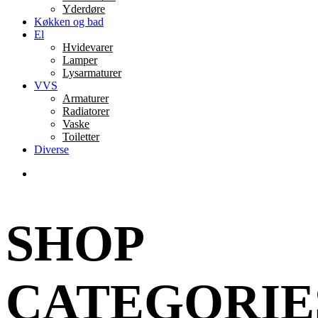
Yderdøre
Køkken og bad
El
Hvidevarer
Lamper
Lysarmaturer
VVS
Armaturer
Radiatorer
Vaske
Toiletter
Diverse
SHOP
CATEGORIE