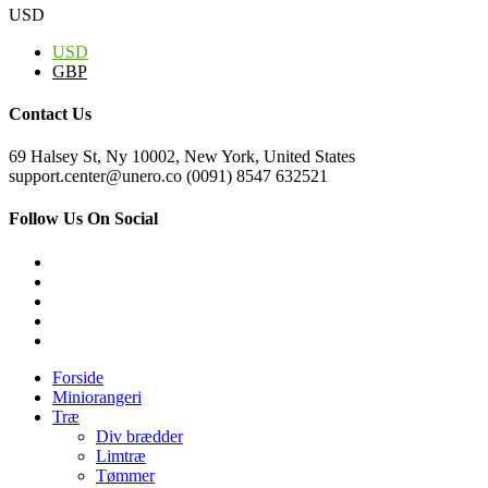
USD
USD
GBP
Contact Us
69 Halsey St, Ny 10002, New York, United States
support.center@unero.co (0091) 8547 632521
Follow Us On Social
Forside
Miniorangeri
Træ
Div brædder
Limtræ
Tømmer