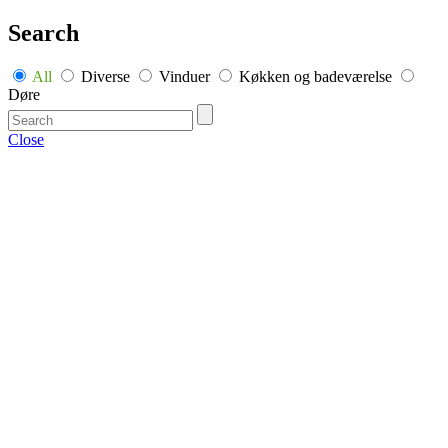
Search
All
Diverse
Vinduer
Køkken og badeværelse
Døre
Close